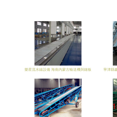
樂星流水線設備 海南內蒙古輸送機與鏈板
寧津縣
輸送機的高清細節解析