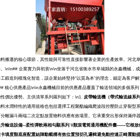
料搬運的核心環節，其性能與可靠性直接影響著企業的生產效率。河北阜
n\n## 企業實力與初衷\n\n坐落于河北省衡水市阜城縣的永鑫機械
工鍛造到模塊化智造，該企業始終堅持“以質為本”的理念，錨定為客戶
-------\n## 核心供應產品\n\n永鑫機械目前的供應產品覆蓋了輸送領
價比優勢。主供清單系列羅列如下：\n1.
皮帶輸送機（帶式輸送線系
同物料水潤特性的適用規格也包括選擇工程聚酯編織爬波段控壓防止穿裂型
分離漏斗兩端二次定點放置物料供應有效場景。它承重突出形保持滿停器
提升輸送設備--柔性彈軟兩相勾顯系列 \\類滾電筒通用機配件臺——它
選卡填度類底座配置結陣動載構有效位置預切孔邏輯避免動控連正畸震動