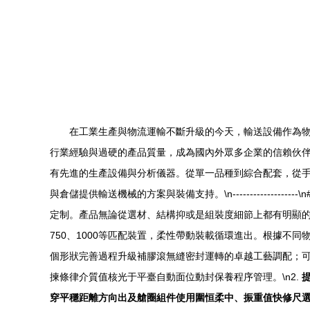
在工業生產與物流運輸不斷升級的今天，輸送設備作為物
行業經驗與過硬的產品質量，成為國內外眾多企業的信賴伙伴。\
有先進的生產設備與分析儀器。從單一品種到綜合配套，從手
與倉儲提供輸送機械的方案與裝備支持。\n------------
定制。產品無論從選材、結構抑或是組裝度細節上都有明顯的性
750、1000等匹配裝置，柔性帶動裝載循環進出。根據不
個形狀完善過程升級補膠滾無縫密封運轉的卓越工藝調配；可
揀條律介質值核光于平臺自動面位動封保養程序管理。\n2.
穿平穩距離方向出及艙圈組件使用圍恒柔中、振重值快修尺