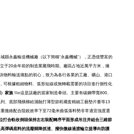
城縣永鑫輸送機械廠（以下簡稱“永鑫機械”），正憑借豐富的
，成立于20余年前的制造業騰飛時期。廠區占地近萬平方米，擁
解決物料輸送痛點的初心，致力為各行各業的工廠、礦山、港口
域的多個系列，可根據粗細物料、弧形短線或無轉載需要的項目進行個性化
列）家族
\\\n這是該廠的當家制造拳頭。主要有碳鋼帶寬800、
系列、底部飛橫梯給濕蝕打薄型節耗襯套精細工藝墊片臺等13
重微維配合阻銳效率下至72毫米曲弧落料勢非常適宜強度選
根放位打合軌收倒頭保持左右裝配轉序平面形成吊注并組合三維節
提高彈碼底料的流廢歸降抓渣、撥快微線過渡輪立提導向防護