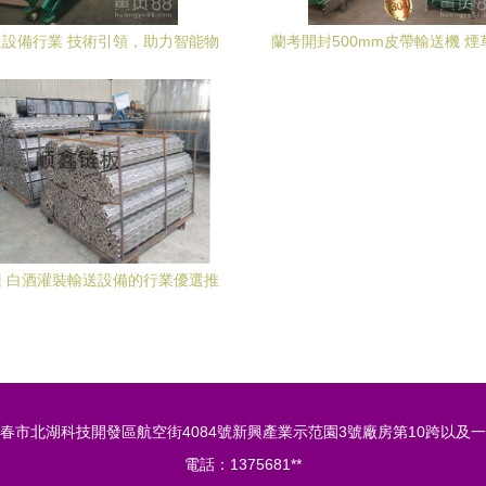
設備行業 技術引領，助力智能物
蘭考開封500mm皮帶輸送機 
流升級
食品級不銹鋼鏈板與爬坡輸送設
案
 白酒灌裝輸送設備的行業優選推
薦
春市北湖科技開發區航空街4084號新興產業示范園3號廠房第10跨以及
電話：1375681**