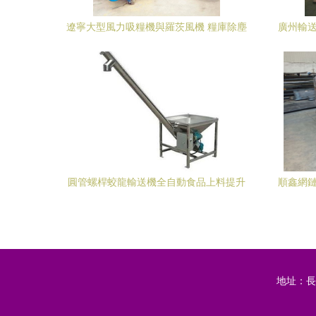
遼寧大型風力吸糧機與羅茨風機 糧庫除塵
廣州輸送
吸糧機的發展與應用
圓管螺桿蛟龍輸送機全自動食品上料提升
順鑫網鏈
機 設備單價與價值解析
地址：長