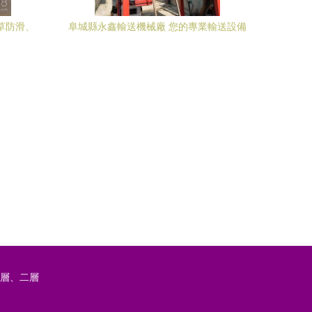
煙草防滑、
阜城縣永鑫輸送機械廠 您的專業輸送設備
備專業方
供應商
一層、二層